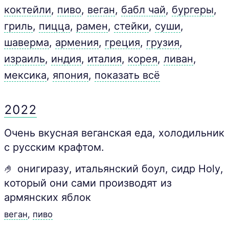
коктейли
,
пиво
,
веган
,
бабл чай
,
бургеры
,
гриль
,
пицца
,
рамен
,
стейки
,
суши
,
шаверма
,
армения
,
греция
,
грузия
,
израиль
,
индия
,
италия
,
корея
,
ливан
,
мексика
,
япония
,
показать всё
2022
Очень вкусная веганская еда, холодильник
с русским крафтом.
🤌 онигиразу, итальянский боул, сидр Holy,
который они сами производят из
армянских яблок
веган
,
пиво