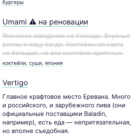
бургеры
Umami ⚠️ на реновации
Японское заведение на Каскаде. Вкусные
роллы и кацу сандо. Коктейльная карта
не большая, но все коктейли приятные.
коктейли
,
суши
,
япония
Vertigo
Главное крафтовое место Еревана. Много
и российского, и зарубежного пива (они
официальные поставщики Baladin,
например), есть еда — непритязательная,
но вполне съедобная.