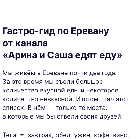
Гастро-гид по Еревану
от канала
«Арина и Саша едят еду»
Мы живём в Ереване почти два года.
За это время мы съели большое
количество вкусной еды и некоторое
количество невкусной. Итогом стал этот
список. В нём — только те места,
в которые мы бы отвели своих друзей.
Теги:
⭐
,
завтрак
,
обед
,
ужин
,
кофе
,
вино
,