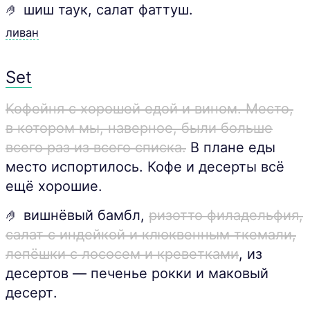
🤌 шиш таук, салат фаттуш.
ливан
Set
Кофейня с хорошей едой и вином. Место,
в котором мы, наверное, были больше
всего раз из всего списка.
В плане еды
место испортилось. Кофе и десерты всё
ещё хорошие.
🤌 вишнёвый бамбл,
ризотто филадельфия,
салат с индейкой и клюквенным ткемали,
лепёшки с лососем и креветками
, из
десертов — печенье рокки и маковый
десерт.