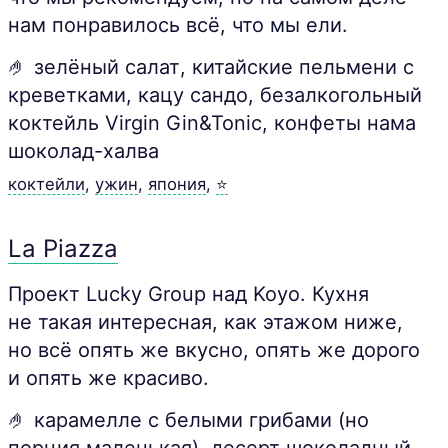
нам понравилось всё, что мы ели.
🤌 зелёный салат, китайские пельмени с
креветками, кацу сандо, безалкогольный
коктейль Virgin Gin&Tonic, конфеты нама
шоколад-халва
коктейли
,
ужин
,
япония
,
⭐
La Piazza
Проект Lucky Group над Koyo. Кухня
не такая интересная, как этажом ниже,
но всё опять же вкусно, опять же дорого
и опять же красиво.
🤌 карамелле с белыми грибами (но