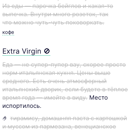
Из еды — парочка бейглов и какая-то
выпечка. Внутри много розеток, так
что можно чуть-чуть поковоркать.
кофе
Extra Virgin 🚫
Еда — не супер-пупер вау, скорее просто
норм итальянская кухня. Цены выше
среднего. Есть очень атмосферный
итальянский дворик, если будете в тёплое
время года — имейте в виду.
Место
испортилось.
🤌
тирамису, домашняя паста с картошкой
и муссом из пармезана, венецианское